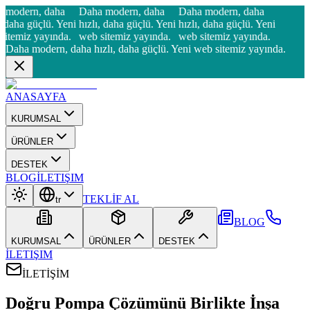
 modern, daha
Daha modern, daha
Daha modern, daha
, daha güçlü. Yeni
hızlı, daha güçlü. Yeni
hızlı, daha güçlü. Yeni
sitemiz yayında.
web sitemiz yayında.
web sitemiz yayında.
Daha modern, daha hızlı, daha güçlü. Yeni web sitemiz yayında.
ANASAYFA
KURUMSAL
ÜRÜNLER
DESTEK
BLOG
İLETIŞIM
TEKLİF AL
tr
BLOG
KURUMSAL
ÜRÜNLER
DESTEK
İLETIŞIM
İLETİŞİM
Doğru Pompa Çözümünü Birlikte İnşa