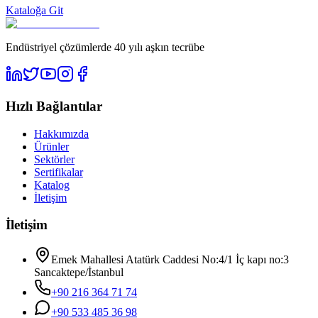
Kataloğa Git
Endüstriyel çözümlerde 40 yılı aşkın tecrübe
Hızlı Bağlantılar
Hakkımızda
Ürünler
Sektörler
Sertifikalar
Katalog
İletişim
İletişim
Emek Mahallesi Atatürk Caddesi No:4/1 İç kapı no:3
Sancaktepe/İstanbul
+90 216 364 71 74
+90 533 485 36 98