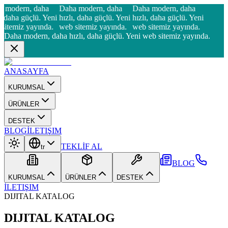
a modern, daha
Daha modern, daha
Daha modern, daha
ı, daha güçlü. Yeni
hızlı, daha güçlü. Yeni
hızlı, daha güçlü. Yeni
sitemiz yayında.
web sitemiz yayında.
web sitemiz yayında.
Daha modern, daha hızlı, daha güçlü. Yeni web sitemiz yayında.
ANASAYFA
KURUMSAL
ÜRÜNLER
DESTEK
BLOG
İLETIŞIM
TEKLİF AL
tr
BLOG
KURUMSAL
ÜRÜNLER
DESTEK
İLETIŞIM
DIJITAL KATALOG
DIJITAL KATALOG