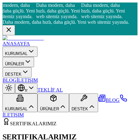
 modern, daha
Daha modern, daha
Daha modern, daha
ı, daha güçlü. Yeni
hızlı, daha güçlü. Yeni
hızlı, daha güçlü. Yeni
sitemiz yayında.
web sitemiz yayında.
web sitemiz yayında.
Daha modern, daha hızlı, daha güçlü. Yeni web sitemiz yayında.
ANASAYFA
KURUMSAL
ÜRÜNLER
DESTEK
BLOG
İLETIŞIM
TEKLİF AL
tr
BLOG
KURUMSAL
ÜRÜNLER
DESTEK
İLETIŞIM
SERTIFIKALARIMIZ
SERTIFIKALARIMIZ