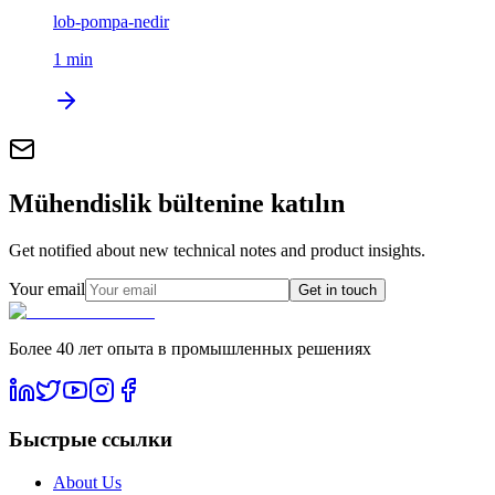
lob-pompa-nedir
1
min
Mühendislik bültenine katılın
Get notified about new technical notes and product insights.
Your email
Get in touch
Более 40 лет опыта в промышленных решениях
Быстрые ссылки
About Us