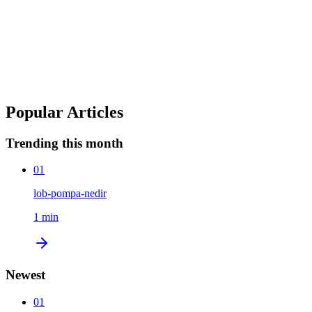
1
min
lob-pompa-nedir
Mustafa CANSIZ
Mar 2, 2026
lop pompa
Popular Articles
Trending this month
01
lob-pompa-nedir
1
min
Newest
01