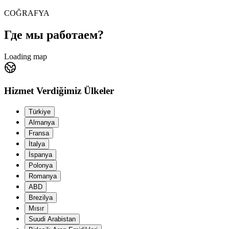
COĞRAFYA
Где мы работаем?
Loading map
Hizmet Verdiğimiz Ülkeler
Türkiye
Almanya
Fransa
İtalya
İspanya
Polonya
Romanya
ABD
Brezilya
Mısır
Suudi Arabistan