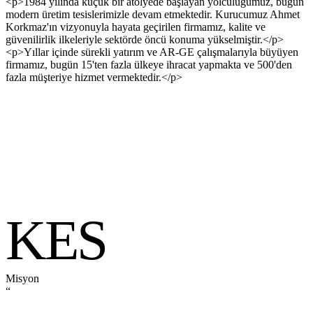
<p>1984 yılında küçük bir atölyede başlayan yolculuğumuz, bugün
modern üretim tesislerimizle devam etmektedir. Kurucumuz Ahmet
Korkmaz'ın vizyonuyla hayata geçirilen firmamız, kalite ve
güvenilirlik ilkeleriyle sektörde öncü konuma yükselmiştir.</p>
<p>Yıllar içinde sürekli yatırım ve AR-GE çalışmalarıyla büyüyen
firmamız, bugün 15'ten fazla ülkeye ihracat yapmakta ve 500'den
fazla müşteriye hizmet vermektedir.</p>
KES
Misyon
“