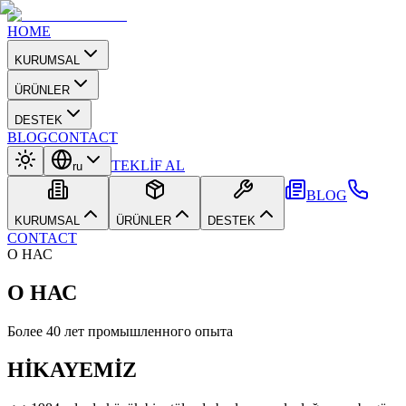
HOME
KURUMSAL
ÜRÜNLER
DESTEK
BLOG
CONTACT
TEKLİF AL
ru
BLOG
KURUMSAL
ÜRÜNLER
DESTEK
CONTACT
О НАС
О НАС
Более 40 лет промышленного опыта
HİKAYEMİZ