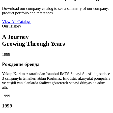
Download our company catalog to see a summary of our company,
product portfolio and references.
View All Catalogs
Our History
A Journey
Growing
Through Years
1988
Рождение бренда
Yakup Korkmaz tarafından İstanbul İMES Sanayi Sitesi'nde, sadece
3 çalışanıyla temelleri atılan Korkmaz Endüstri, akaryakıt pompaları
ve çeşitli yan alanlarda faaliyet göstererek sanayi dünyasına adım
attı.
1999
1999